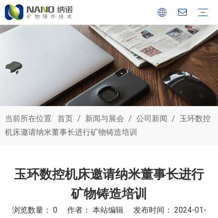
公司简介
质量控制
现代化工厂
矿物铸件
矿物填充
花岗石气浮
静压导轨产品
半导体集成制造检测平台
机床
半导体
电子
航空航天
能源
其他
公司新闻
展会动态
博客
当前所在位置:
首页
/
新闻与展会
/
公司新闻
/
玉环数控
机床邀请纳米董事长进行矿物铸造培训
玉环数控机床邀请纳米董事长进行
矿物铸造培训
浏览数量：
0
作者： 本站编辑 发布时间： 2024-01-