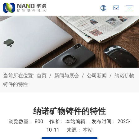
公司简介
质量控制
现代化工厂
矿物铸件
矿物填充
花岗石气浮
静压导轨产品
半导体集成制造检测平台
机床
半导体
电子
航空航天
能源
其他
公司新闻
展会动态
博客
当前所在位置:
首页
/
新闻与展会
/
公司新闻
/
纳诺矿物
铸件的特性
纳诺矿物铸件的特性
浏览数量：
800
作者： 本站编辑 发布时间： 2025-
10-11 来源：
本站